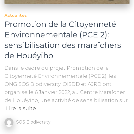
Actualités
Promotion de la Citoyenneté
Environnementale (PCE 2):
sensibilisation des maraîchers
de Houéyiho
Dans le cadre du projet Promotion de la
Citoyenneté Environnementale (PCE 2), les
ONG SOS Biodiversity, OISDD et AJRD ont
organisé le 6 Janvier 2022, au Centre Maraîcher
de Houéyiho, une activité de sensibilisation sur
Lire la suite…
SOS Biodiversity