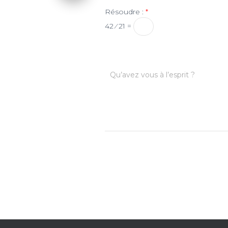
Résoudre :
*
42 ⁄ 21 =
Qu’avez vous à l’esprit ?