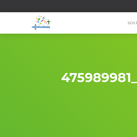
SOS 
475989981