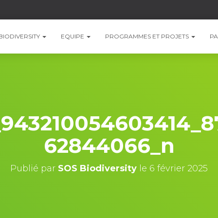
BIODIVERSITY
EQUIPE
PROGRAMMES ET PROJETS
PA
_943210054603414_8
62844066_n
Publié par
SOS Biodiversity
le
6 février 2025