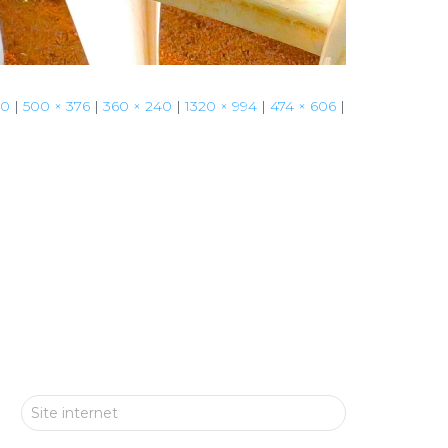
00
|
500 × 376
|
360 × 240
|
1320 × 994
|
474 × 606
|
Site internet