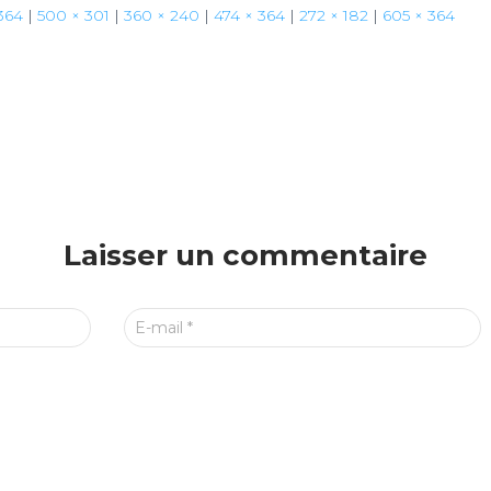
364
|
500 × 301
|
360 × 240
|
474 × 364
|
272 × 182
|
605 × 364
Laisser un commentaire
E-mail
*