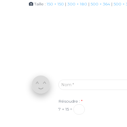
Taille :
150 × 150
|
300 × 180
|
500 × 364
|
500 × 
Nom
*
Résoudre :
*
7 + 15 =