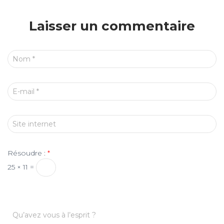
Laisser un commentaire
Nom
*
E-mail
*
Site internet
Résoudre :
*
25 × 11 =
Qu’avez vous à l’esprit ?