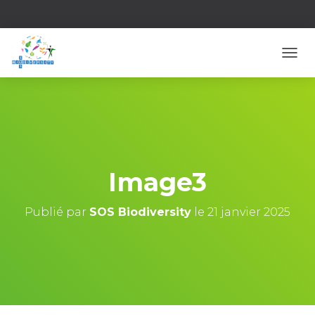
D
É
P
L
I
E
R
L
A
Image3
N
A
V
Publié par
SOS Biodiversity
le
21 janvier 2025
I
G
A
T
I
O
N