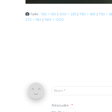
Taille :
150 × 150
|
300 × 225
|
750 × 563
|
750 × 5
272 × 182
|
1601 × 1200
Nom
*
Résoudre :
*