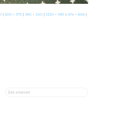
0
|
500 × 375
|
360 × 240
|
1320 × 989
|
474 × 606
|
Site internet