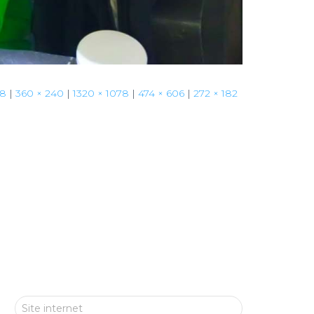
08
|
360 × 240
|
1320 × 1078
|
474 × 606
|
272 × 182
Site internet