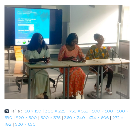
Taille :
150 × 150
|
300 × 225
|
750 × 563
|
500 × 500
|
500 ×
690
|
920 × 500
|
500 × 375
|
360 × 240
|
474 × 606
|
272 ×
182
|
920 × 690