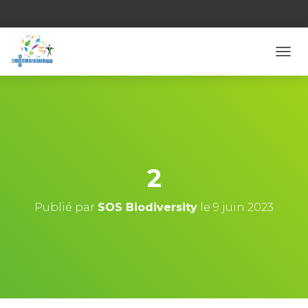
D
É
P
L
I
E
R
L
A
2
N
A
V
Publié par
SOS Biodiversity
le
9 juin 2023
I
G
A
T
I
O
N