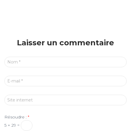
Laisser un commentaire
Nom
*
E-mail
*
Site internet
Résoudre :
*
5 + 29 =