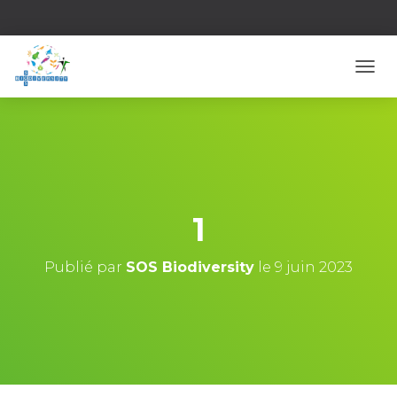
D
É
P
L
I
E
R
L
A
1
N
A
V
Publié par
SOS Biodiversity
le
9 juin 2023
I
G
A
T
I
O
N