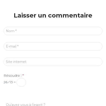
Laisser un commentaire
Nom
*
E-mail
*
Site internet
Résoudre :
*
26 ⁄ 13 =
Qu’avez vous à l’esprit ?