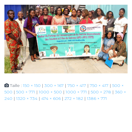
Taille :
150 × 150
|
300 × 167
|
750 × 417
|
750 × 417
|
500 ×
500
|
500 × 771
|
1000 × 500
|
1000 × 771
|
500 × 278
|
360 ×
240
|
1320 × 734
|
474 × 606
|
272 × 182
|
1386 × 771