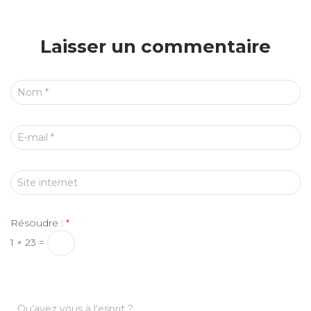
Laisser un commentaire
Nom
*
E-mail
*
Site internet
Résoudre :
*
1 × 23 =
Qu’avez vous à l’esprit ?