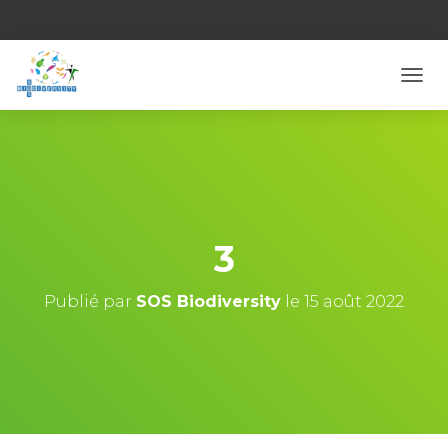
D
É
P
L
I
E
R
L
A
3
N
A
V
Publié par
SOS Biodiversity
le
15 août 2022
I
G
A
T
I
O
N