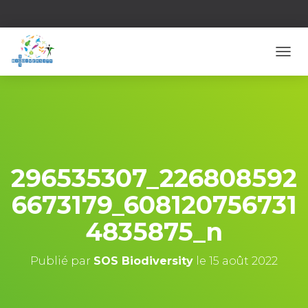
D
É
P
L
I
E
R
L
A
296535307_226808592
N
A
6673179_608120756731
V
I
4835875_n
G
A
T
Publié par
SOS Biodiversity
le
15 août 2022
I
O
N