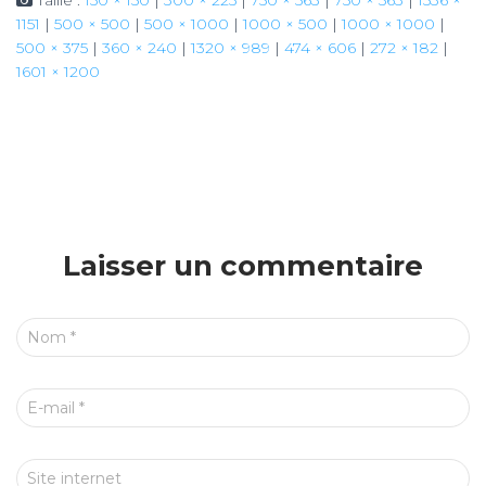
Taille :
150 × 150
|
300 × 225
|
750 × 563
|
750 × 563
|
1536 ×
1151
|
500 × 500
|
500 × 1000
|
1000 × 500
|
1000 × 1000
|
500 × 375
|
360 × 240
|
1320 × 989
|
474 × 606
|
272 × 182
|
1601 × 1200
Laisser un commentaire
Nom
*
E-mail
*
Site internet