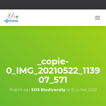
D
É
P
L
I
E
R
L
A
_copie-
N
A
0_IMG_20210522_1139
V
I
07_571
G
A
T
Publié par
SOS Biodiversity
le
15 juillet 2022
I
O
N