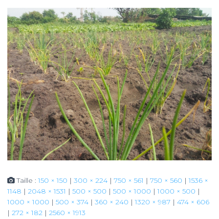
Taille :
150 × 150
|
300 × 224
|
750 × 561
|
750 × 560
|
1536 ×
1148
|
2048 × 1531
|
500 × 500
|
500 × 1000
|
1000 × 500
|
1000 × 1000
|
500 × 374
|
360 × 240
|
1320 × 987
|
474 × 606
|
272 × 182
|
2560 × 1913