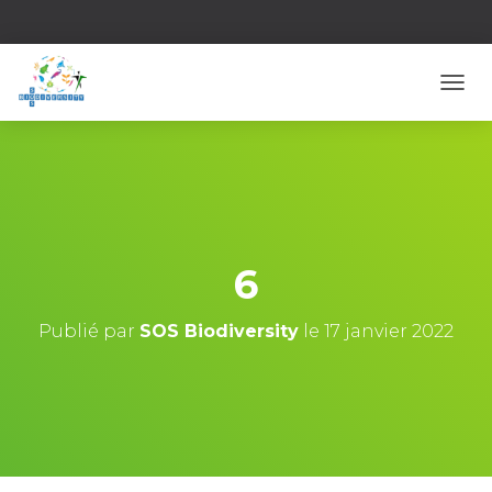
D
É
P
L
I
E
R
L
A
6
N
A
V
Publié par
SOS Biodiversity
le
17 janvier 2022
I
G
A
T
I
O
N