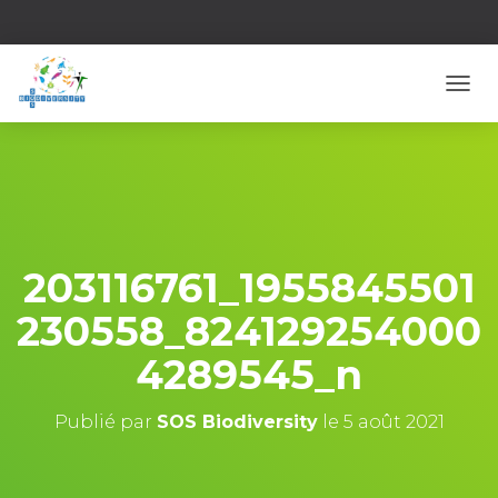
D
É
P
L
I
E
R
L
A
203116761_1955845501
N
A
230558_824129254000
V
I
4289545_n
G
A
T
Publié par
SOS Biodiversity
le
5 août 2021
I
O
N