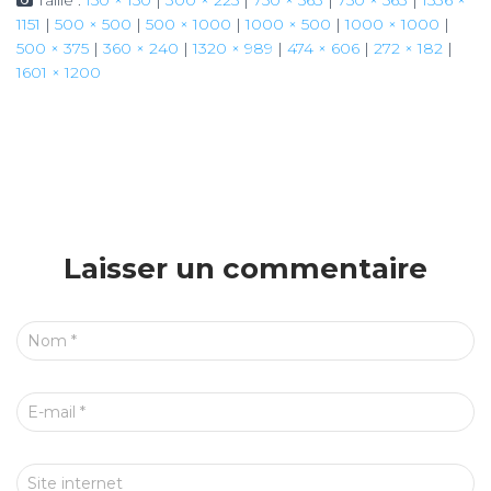
Taille :
150 × 150
|
300 × 225
|
750 × 563
|
750 × 563
|
1536 ×
1151
|
500 × 500
|
500 × 1000
|
1000 × 500
|
1000 × 1000
|
500 × 375
|
360 × 240
|
1320 × 989
|
474 × 606
|
272 × 182
|
1601 × 1200
Laisser un commentaire
Nom
*
E-mail
*
Site internet