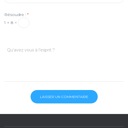
Résoudre :
*
1 + 8 =
Qu’avez vous à l’esprit ?