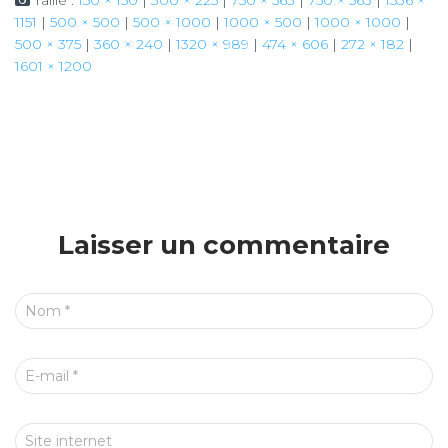
Taille :
150 × 150
|
300 × 225
|
750 × 563
|
750 × 563
|
1536 ×
1151
|
500 × 500
|
500 × 1000
|
1000 × 500
|
1000 × 1000
|
500 × 375
|
360 × 240
|
1320 × 989
|
474 × 606
|
272 × 182
|
1601 × 1200
Laisser un commentaire
Nom
*
E-mail
*
Site internet