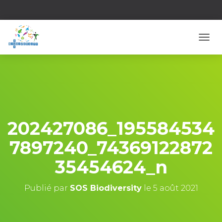
D
É
P
L
I
E
R
L
A
202427086_195584534
N
A
7897240_74369122872
V
I
35454624_n
G
A
T
Publié par
SOS Biodiversity
le
5 août 2021
I
O
N