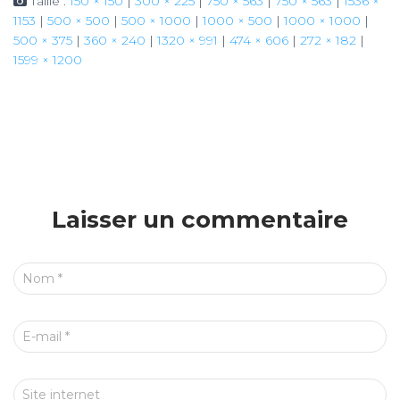
Taille :
150 × 150
|
300 × 225
|
750 × 563
|
750 × 563
|
1536 ×
1153
|
500 × 500
|
500 × 1000
|
1000 × 500
|
1000 × 1000
|
500 × 375
|
360 × 240
|
1320 × 991
|
474 × 606
|
272 × 182
|
1599 × 1200
Laisser un commentaire
Nom
*
E-mail
*
Site internet