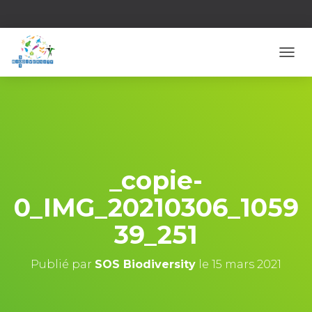
D
É
P
L
I
E
R
L
A
_copie-
N
A
0_IMG_20210306_1059
V
I
39_251
G
A
T
Publié par
SOS Biodiversity
le
15 mars 2021
I
O
N