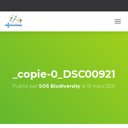
D
É
P
L
I
E
R
L
A
_copie-0_DSC00921
N
A
V
Publié par
SOS Biodiversity
le
15 mars 2021
I
G
A
T
I
O
N