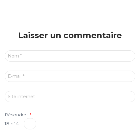
Laisser un commentaire
Nom
*
E-mail
*
Site internet
Résoudre :
*
18 × 14 =