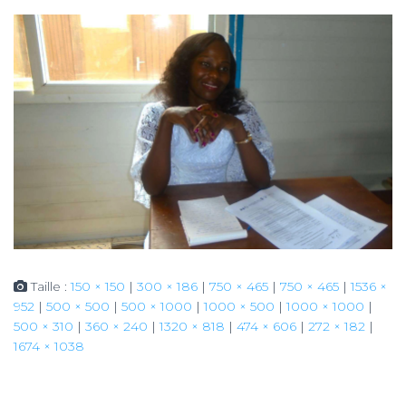
Taille :
150 × 150
|
300 × 186
|
750 × 465
|
750 × 465
|
1536 ×
952
|
500 × 500
|
500 × 1000
|
1000 × 500
|
1000 × 1000
|
500 × 310
|
360 × 240
|
1320 × 818
|
474 × 606
|
272 × 182
|
1674 × 1038