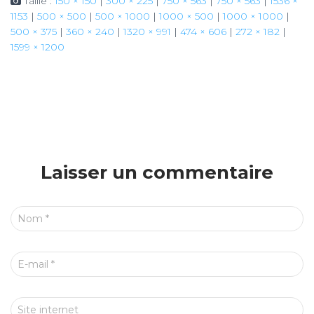
Taille :
150 × 150
|
300 × 225
|
750 × 563
|
750 × 563
|
1536 ×
1153
|
500 × 500
|
500 × 1000
|
1000 × 500
|
1000 × 1000
|
500 × 375
|
360 × 240
|
1320 × 991
|
474 × 606
|
272 × 182
|
1599 × 1200
Laisser un commentaire
Nom
*
E-mail
*
Site internet