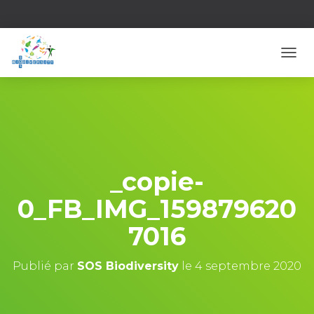
D
É
P
L
I
E
R
L
A
_copie-
N
A
0_FB_IMG_159879620
V
I
7016
G
A
T
Publié par
SOS Biodiversity
le
4 septembre 2020
I
O
N