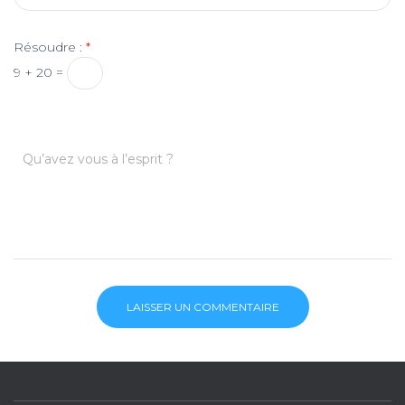
Résoudre :
*
9 + 20 =
Qu’avez vous à l’esprit ?