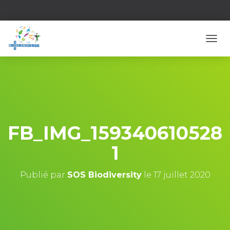
D
É
P
L
I
E
R
L
A
FB_IMG_159340610528
N
A
1
V
I
G
Publié par
SOS Biodiversity
le
17 juillet 2020
A
T
I
O
N