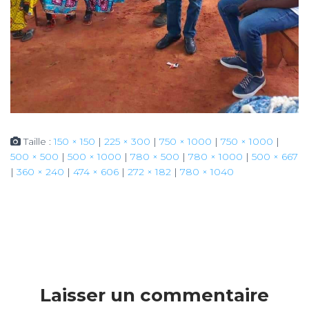
Taille :
150 × 150
|
225 × 300
|
750 × 1000
|
750 × 1000
|
500 × 500
|
500 × 1000
|
780 × 500
|
780 × 1000
|
500 × 667
|
360 × 240
|
474 × 606
|
272 × 182
|
780 × 1040
Laisser un commentaire