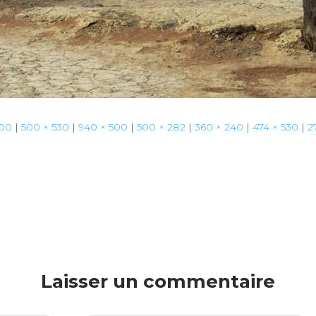
500
|
500 × 530
|
940 × 500
|
500 × 282
|
360 × 240
|
474 × 530
|
2
Laisser un commentaire