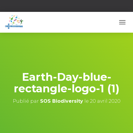
D
É
P
L
I
E
R
L
A
Earth-Day-blue-
N
A
rectangle-logo-1 (1)
V
I
G
Publié par
SOS Biodiversity
le
20 avril 2020
A
T
I
O
N