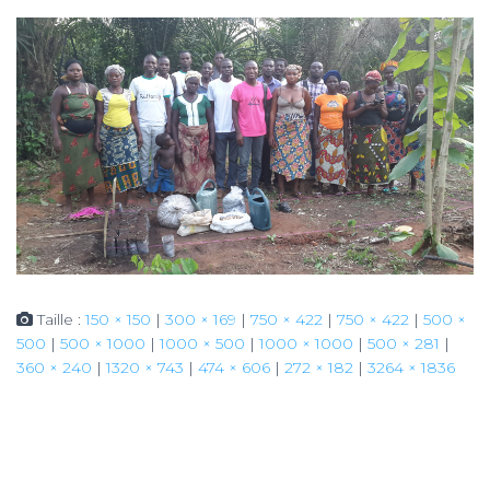
Taille :
150 × 150
|
300 × 169
|
750 × 422
|
750 × 422
|
500 ×
500
|
500 × 1000
|
1000 × 500
|
1000 × 1000
|
500 × 281
|
360 × 240
|
1320 × 743
|
474 × 606
|
272 × 182
|
3264 × 1836