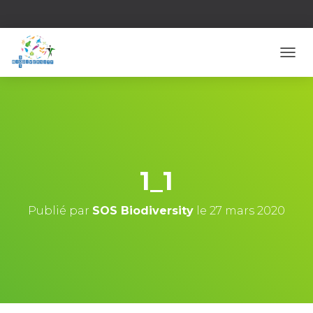
D
É
P
L
I
E
R
L
A
1_1
N
A
V
Publié par
SOS Biodiversity
le
27 mars 2020
I
G
A
T
I
O
N