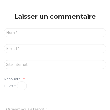
Laisser un commentaire
Nom
*
E-mail
*
Site internet
Résoudre :
*
1 + 29 =
Qu’avez vous à l’esprit ?