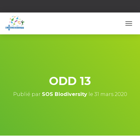
D
É
P
L
I
E
R
L
A
ODD 13
N
A
V
Publié par
SOS Biodiversity
le
31 mars 2020
I
G
A
T
I
O
N