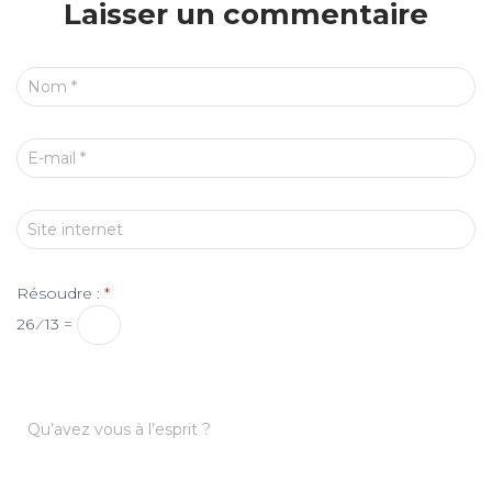
Laisser un commentaire
Nom
*
E-mail
*
Site internet
Résoudre :
*
26 ⁄ 13 =
Qu’avez vous à l’esprit ?