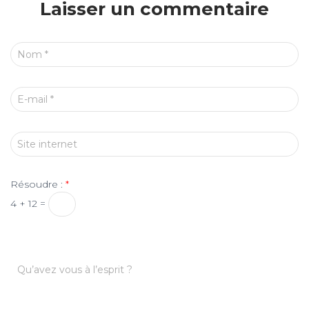
Laisser un commentaire
Nom
*
E-mail
*
Site internet
Résoudre :
*
4 + 12 =
Qu’avez vous à l’esprit ?