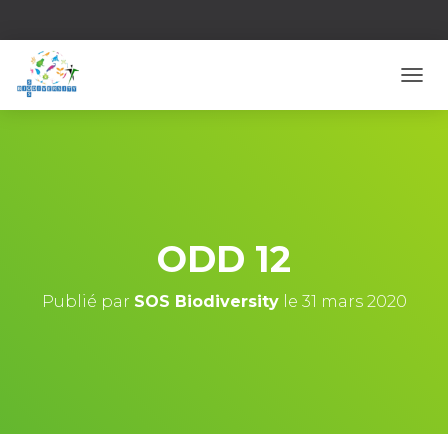
D
É
P
L
I
E
R
L
A
ODD 12
N
A
V
Publié par
SOS Biodiversity
le
31 mars 2020
I
G
A
T
I
O
N