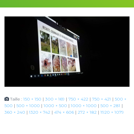
Taille :
150 × 150
|
300 × 169
|
750 × 422
|
750 × 421
|
500 ×
500
|
500 × 1000
|
1000 × 500
|
1000 × 1000
|
500 × 281
|
360 × 240
|
1320 × 742
|
474 × 606
|
272 × 182
|
1920 × 1079