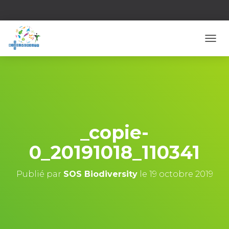
D
É
P
L
I
E
R
L
A
_copie-
N
A
0_20191018_110341
V
I
G
Publié par
SOS Biodiversity
le
19 octobre 2019
A
T
I
O
N