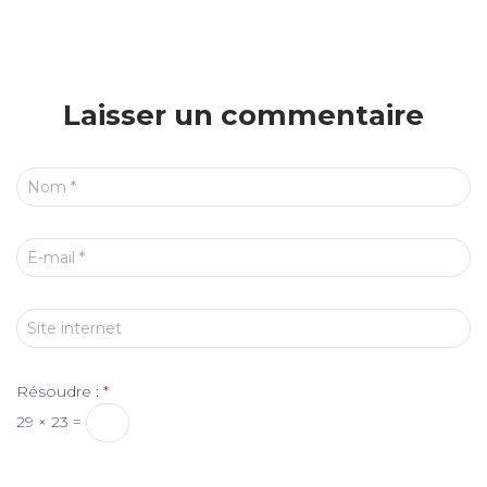
Laisser un commentaire
Nom
*
E-mail
*
Site internet
Résoudre :
*
29 × 23 =