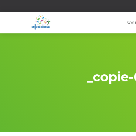
SOS 
_copie