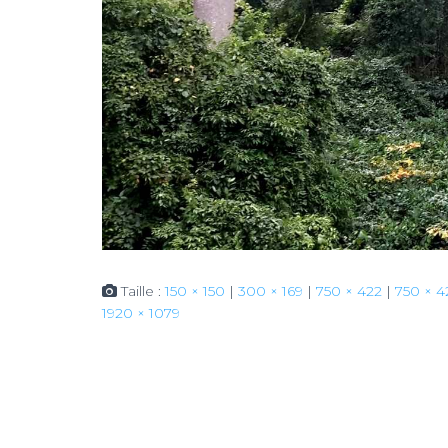
Taille :
150 × 150
|
300 × 169
|
750 × 422
|
750 × 4
1920 × 1079