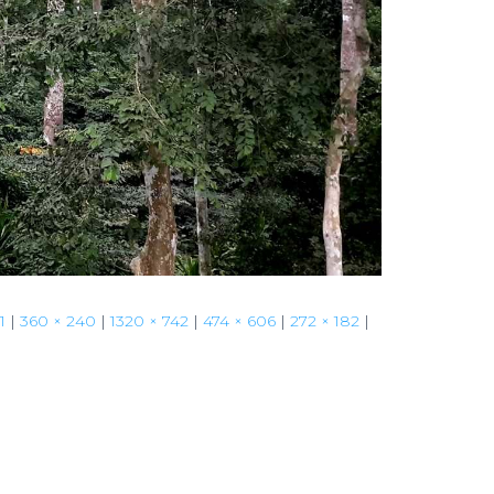
1
|
360 × 240
|
1320 × 742
|
474 × 606
|
272 × 182
|