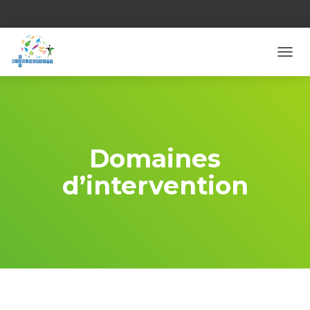
D
É
P
L
I
E
R
Domaines
L
A
d’intervention
N
A
V
I
G
A
T
I
O
N