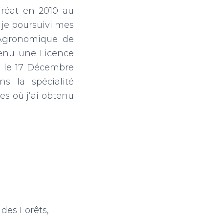
uréat en 2010 au
 je poursuivi mes
s Agronomique de
tenu une Licence
s le 17 Décembre
s la spécialité
s où j’ai obtenu
des Forêts,