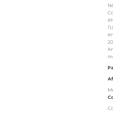
Né
Co
ét
l’
en
20
Am
mo
Pa
Af
Me
C
Co