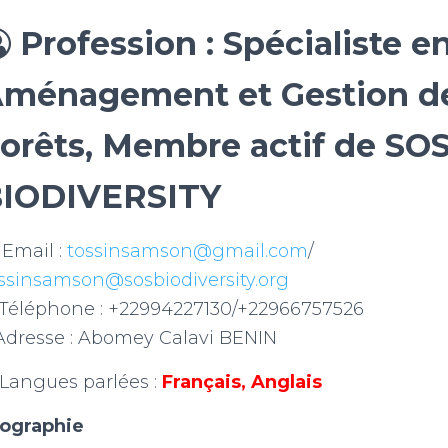
Profession : Spécialiste e
ménagement et Gestion d
orêts, Membre actif de SO
IODIVERSITY
Email :
tossinsamson@gmail.com
/
ssinsamson@sosbiodiversity.org
Téléphone : +22994227130/+22966757526
Adresse : Abomey Calavi BENIN
Langues parlées :
Français, Anglais
ographie