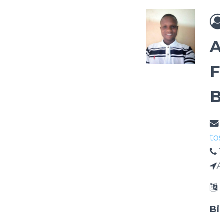
A
F
B
to
Bi