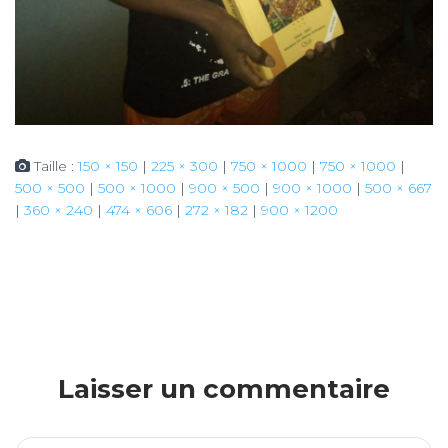
Taille :
150 × 150
|
225 × 300
|
750 × 1000
|
750 × 1000
|
500 × 500
|
500 × 1000
|
900 × 500
|
900 × 1000
|
500 × 667
|
360 × 240
|
474 × 606
|
272 × 182
|
900 × 1200
Laisser un commentaire