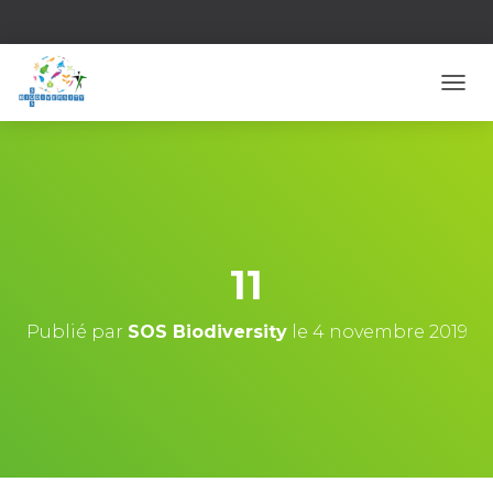
D
É
P
L
I
E
R
L
A
11
N
A
V
Publié par
SOS Biodiversity
le
4 novembre 2019
I
G
A
T
I
O
N